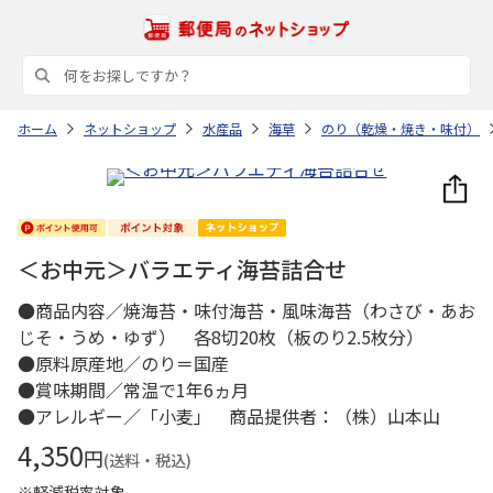
ホーム
ネットショップ
水産品
海草
のり（乾燥・焼き・味付）
＜お中元＞バラエティ海苔詰合せ
●商品内容／焼海苔・味付海苔・風味海苔（わさび・あお
じそ・うめ・ゆず） 各8切20枚（板のり2.5枚分）
●原料原産地／のり＝国産
●賞味期間／常温で1年6ヵ月
●アレルギー／「小麦」 商品提供者：（株）山本山
4,350
円
(送料・税込)
※軽減税率対象