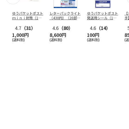
ゆうパケットポスト
レターパックライト
ゆうパケットポスト
【
ｍｉｎｉ封筒（1個
（430円）（20部セ
発送用シール（1個
手
（50枚）セット）
ット）
（20枚）セット）
ン
4.7
（31）
4.6
（80）
4.6
（14）
1,000円
8,600円
100円
8
(送料別)
(送料別)
(送料別)
(