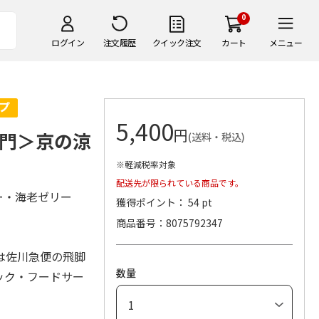
0
ログイン
注文履歴
クイック注文
カート
メニュー
5,400
円
門＞京の涼
(送料・税込)
※軽減税率対象
配送先が限られている商品です。
リー・海老ゼリー
獲得ポイント： 54 pt
商品番号
8075792347
は佐川急便の飛脚
数量
ック・フードサー