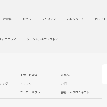
お歳暮
おせち
クリスマス
バレンタイン
ホワイト
グッズストア
ソーシャルギフトストア
果物・野菜等
乳製品
シング
ドリンク
お酒
フラワーギフト
書籍・カタログギフト