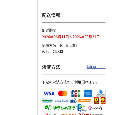
つぶら
【グリーティング切
【グリーティング切
【のり式】110円普
配送情報
ーズ
手】ハッピーグリー
手】グリーティング
通切手・千鳥（1シ
ティング（110円）
（シンプル）（110
ート100枚）
1）
5.0
（2）
円
4.8
…
（11）
4.6
（7）
配送期間
1,100円
5,500円
11,000円
(送料別)
(送料別)
(送料別)
2026年06月11日～2026年08月31日
配送方法
佐川(冷凍)
のし
対応可
決済方法
詳細はこちら
下記の決済方法がご利用頂けます。