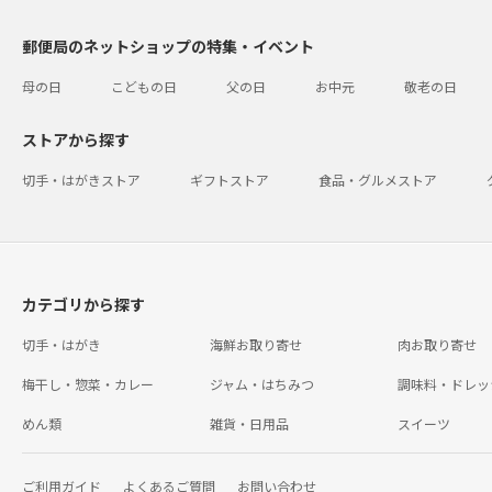
郵便局のネットショップの特集・イベント
母の日
こどもの日
父の日
お中元
敬老の日
ストアから探す
切手・はがきストア
ギフトストア
食品・グルメストア
カテゴリから探す
切手・はがき
海鮮お取り寄せ
肉お取り寄せ
梅干し・惣菜・カレー
ジャム・はちみつ
調味料・ドレッ
めん類
雑貨・日用品
スイーツ
ご利用ガイド
よくあるご質問
お問い合わせ