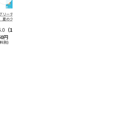
グリーティング切
【グリーティング切
レターパックプラス
＜お中元＞新
】夏のグリーティ
手】夏のグリーティ
（600円）（20部セ
なオールスタ
グ（85円）
ング（110円）
ット）
5.0
（10）
5.0
（17）
4.8
（24）
4.8
（19
50円
1,100円
12,000円
3,780円
送料別)
(送料別)
(送料別)
(送料・税込)