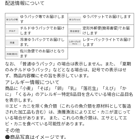
配送情報について
ゆうパック等でお届けしま
ゆうパケットでお届けします
す
チルドゆうパックでお届け
定形外郵便(簡易書留)でお届
します
けします
冷凍ゆうパックでお届けし
レターパックライトでお届け
ます。
します
佐川急便でのお届けとなり
ます
なお、「普通ゆうパック」の場合は表示しません。また、「夏期
のみチルドゆうパック」などとなる場合は、記号での表示はせ
ず、商品内容欄にその旨を表示しています。
アレルギー情報について
商品に「小麦」「そば」「卵」「乳」「落花生」「えび」「か
に」「くるみ」のアレルギー特定8品目を含んでいる場合に品目名
を表示します。
※エビ・カニを除く魚介類（これらの魚介類を原材料として製造
された加工品も含む）は、漁獲漁法によりエビ・カニが混じって
いる場合があります。 また、これらの魚介類は、エサとしてエ
ビ・カニを食べている可能性があります。
その他
商品写真はイメージです。