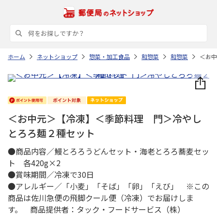
ホーム
ネットショップ
惣菜・加工食品
和惣菜
和惣菜
＜お中
＜お中元＞【冷凍】＜季節料理 門＞冷やし
とろろ麺２種セット
●商品内容／鰻とろろうどんセット・海老とろろ蕎麦セッ
ト 各420g×2
●賞味期間／冷凍で30日
●アレルギー／「小麦」「そば」「卵」「えび」 ※この
商品は佐川急便の飛脚クール便（冷凍）でお届けしま
す。 商品提供者：タック・フードサービス（株）