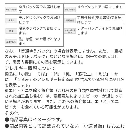
ゆうパック等でお届けしま
ゆうパケットでお届けします
す
チルドゆうパックでお届け
定形外郵便(簡易書留)でお届
します
けします
冷凍ゆうパックでお届けし
レターパックライトでお届け
ます。
します
佐川急便でのお届けとなり
ます
なお、「普通ゆうパック」の場合は表示しません。また、「夏期
のみチルドゆうパック」などとなる場合は、記号での表示はせ
ず、商品内容欄にその旨を表示しています。
アレルギー情報について
商品に「小麦」「そば」「卵」「乳」「落花生」「えび」「か
に」「くるみ」のアレルギー特定8品目を含んでいる場合に品目名
を表示します。
※エビ・カニを除く魚介類（これらの魚介類を原材料として製造
された加工品も含む）は、漁獲漁法によりエビ・カニが混じって
いる場合があります。 また、これらの魚介類は、エサとしてエ
ビ・カニを食べている可能性があります。
その他
商品写真はイメージです。
商品内容として記載されていない「小道具類」はお届け