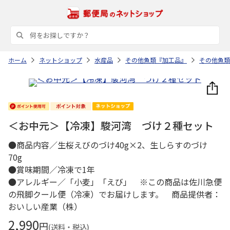
ホーム
ネットショップ
水産品
その他魚類『加工品』
その他魚類
＜お中元＞【冷凍】駿河湾 づけ２種セット
●商品内容／生桜えびのづけ40g×2、生しらすのづけ
70g
●賞味期間／冷凍で1年
●アレルギー／「小麦」「えび」 ※この商品は佐川急便
の飛脚クール便（冷凍）でお届けします。 商品提供者：
おいしい産業（株）
2,990
円
(送料・税込)