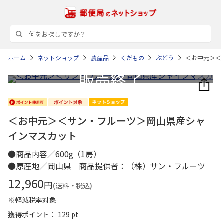
ホーム
ネットショップ
農産品
くだもの
ぶどう
＜お中元＞＜
＜お中元＞＜サン・フルーツ＞岡山県産シャ
インマスカット
●商品内容／600g（1房）
●原産地／岡山県 商品提供者：（株）サン・フルーツ
12,960
円
(送料・税込)
※軽減税率対象
獲得ポイント： 129 pt