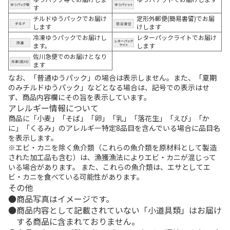
す
チルドゆうパックでお届け
定形外郵便(簡易書留)でお届
します
けします
冷凍ゆうパックでお届けし
レターパックライトでお届け
ます。
します
佐川急便でのお届けとなり
ます
なお、「普通ゆうパック」の場合は表示しません。また、「夏期
のみチルドゆうパック」などとなる場合は、記号での表示はせ
ず、商品内容欄にその旨を表示しています。
アレルギー情報について
商品に「小麦」「そば」「卵」「乳」「落花生」「えび」「か
に」「くるみ」のアレルギー特定8品目を含んでいる場合に品目名
を表示します。
※エビ・カニを除く魚介類（これらの魚介類を原材料として製造
された加工品も含む）は、漁獲漁法によりエビ・カニが混じって
いる場合があります。 また、これらの魚介類は、エサとしてエ
ビ・カニを食べている可能性があります。
その他
商品写真はイメージです。
商品内容として記載されていない「小道具類」はお届け
する商品に含まれておりません。