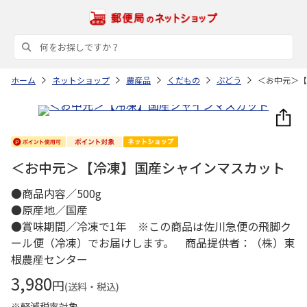
ホーム
ネットショップ
農産品
くだもの
ぶどう
＜お中元＞【
＜お中元＞【冷凍】国産シャインマスカット
●商品内容／500g
●原産地／国産
●賞味期間／冷凍で1年 ※この商品は佐川急便の飛脚ク
ール便（冷凍）でお届けします。 商品提供者：（株）東
根農産センター
3,980
円
(送料・税込)
※軽減税率対象