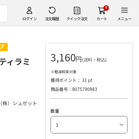
0
ログイン
注文履歴
クイック注文
カート
メニュー
3,160
円
ティラミ
(送料・税込)
※軽減税率対象
獲得ポイント： 31 pt
商品番号
8075790983
（株）シュゼット
数量