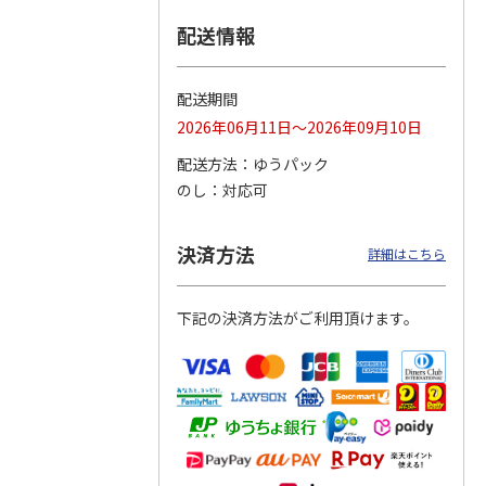
配送情報
つぶら
【グリーティング切
【グリーティング切
【のり式】110円普
ーズ
手】ハッピーグリー
手】グリーティング
通切手・千鳥（1シ
ティング（110円）
（シンプル）（110
ート100枚）
配送期間
1）
5.0
（2）
円
4.8
…
（11）
4.6
（7）
2026年06月11日～2026年09月10日
1,100円
5,500円
11,000円
(送料別)
(送料別)
(送料別)
配送方法
ゆうパック
のし
対応可
決済方法
詳細はこちら
下記の決済方法がご利用頂けます。