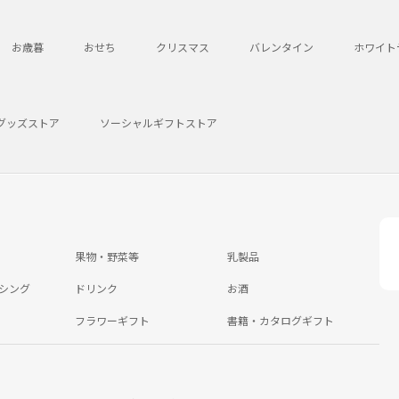
お歳暮
おせち
クリスマス
バレンタイン
ホワイト
グッズストア
ソーシャルギフトストア
果物・野菜等
乳製品
シング
ドリンク
お酒
フラワーギフト
書籍・カタログギフト