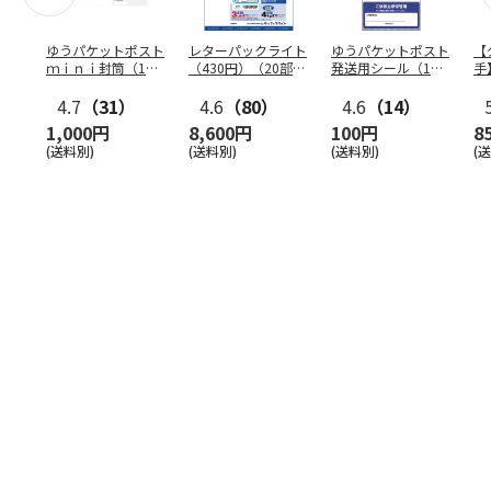
ゆうパケットポスト
レターパックライト
ゆうパケットポスト
【
ｍｉｎｉ封筒（1個
（430円）（20部セ
発送用シール（1個
手
（50枚）セット）
ット）
（20枚）セット）
ン
4.7
（31）
4.6
（80）
4.6
（14）
1,000円
8,600円
100円
8
(送料別)
(送料別)
(送料別)
(