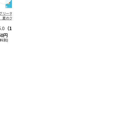
グリーティング切
【グリーティング切
レターパックプラス
＜お中元＞新
】夏のグリーティ
手】夏のグリーティ
（600円）（20部セ
なオールスタ
グ（85円）
ング（110円）
ット）
5.0
（10）
5.0
（17）
4.8
（24）
4.8
（19
50円
1,100円
12,000円
3,780円
送料別)
(送料別)
(送料別)
(送料・税込)