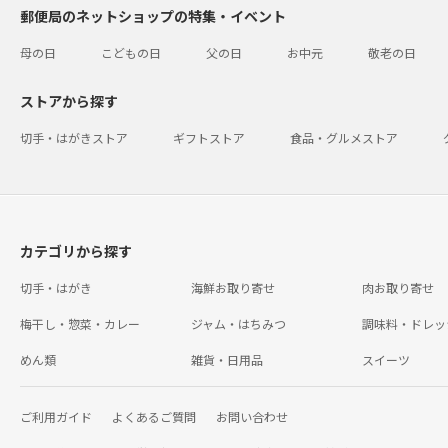
郵便局のネットショップの特集・イベント
母の日
こどもの日
父の日
お中元
敬老の日
ストアから探す
切手・はがきストア
ギフトストア
食品・グルメストア
カテゴリから探す
切手・はがき
海鮮お取り寄せ
肉お取り寄せ
梅干し・惣菜・カレー
ジャム・はちみつ
調味料・ドレッ
めん類
雑貨・日用品
スイーツ
ご利用ガイド
よくあるご質問
お問い合わせ