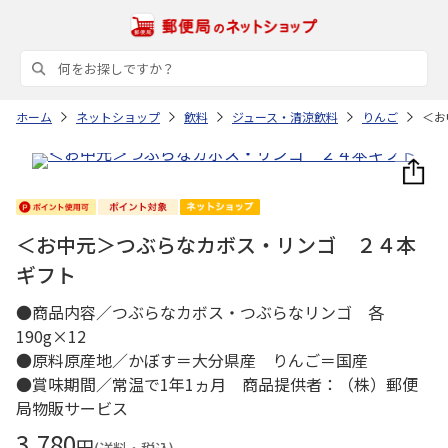
ホーム
ネットショップ
飲料
ジュース・清涼飲料
りんご
＜お
＜お中元＞つぶらなカボス・リンゴ ２４本
ギフト
●商品内容／つぶらなカボス・つぶらなリンゴ 各
190g×12
●原料原産地／かぼす＝大分県産 りんご＝国産
●賞味期間／常温で1年1ヵ月 商品提供者：（株）郵便
局物販サービス
3,780
円