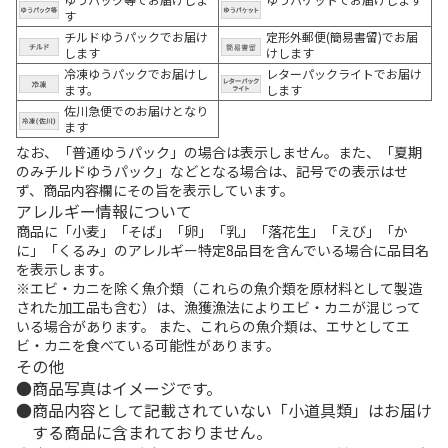
す
チルドゆうパックでお届け
定形外郵便(簡易書留)でお届
します
けします
冷凍ゆうパックでお届けし
レターパックライトでお届け
ます。
します
佐川急便でのお届けとなり
ます
なお、「普通ゆうパック」の場合は表示しません。また、「夏期
のみチルドゆうパック」などとなる場合は、記号での表示はせ
ず、商品内容欄にその旨を表示しています。
アレルギー情報について
商品に「小麦」「そば」「卵」「乳」「落花生」「えび」「か
に」「くるみ」のアレルギー特定8品目を含んでいる場合に品目名
を表示します。
※エビ・カニを除く魚介類（これらの魚介類を原材料として製造
された加工品も含む）は、漁獲漁法によりエビ・カニが混じって
いる場合があります。 また、これらの魚介類は、エサとしてエ
ビ・カニを食べている可能性があります。
その他
商品写真はイメージです。
商品内容として記載されていない「小道具類」はお届け
する商品に含まれておりません。