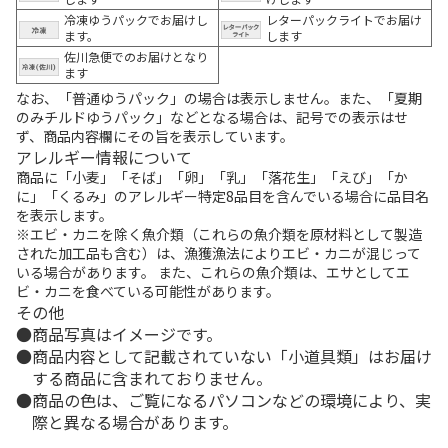
冷凍ゆうパックでお届けし
レターパックライトでお届け
ます。
します
佐川急便でのお届けとなり
ます
なお、「普通ゆうパック」の場合は表示しません。また、「夏期
のみチルドゆうパック」などとなる場合は、記号での表示はせ
ず、商品内容欄にその旨を表示しています。
アレルギー情報について
商品に「小麦」「そば」「卵」「乳」「落花生」「えび」「か
に」「くるみ」のアレルギー特定8品目を含んでいる場合に品目名
を表示します。
※エビ・カニを除く魚介類（これらの魚介類を原材料として製造
された加工品も含む）は、漁獲漁法によりエビ・カニが混じって
いる場合があります。 また、これらの魚介類は、エサとしてエ
ビ・カニを食べている可能性があります。
その他
商品写真はイメージです。
商品内容として記載されていない「小道具類」はお届け
する商品に含まれておりません。
商品の色は、ご覧になるパソコンなどの環境により、実
際と異なる場合があります。