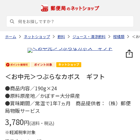
ホーム
ネットショップ
飲料
ジュース・清涼飲料
柑橘類
＜お
＜お中元＞つぶらなカボス ギフト
●商品内容／190g×24
●原料原産地／かぼす＝大分県産
●賞味期間／常温で1年7ヵ月 商品提供者：（株）郵便
局物販サービス
3,780
円
(送料・税込)
※軽減税率対象