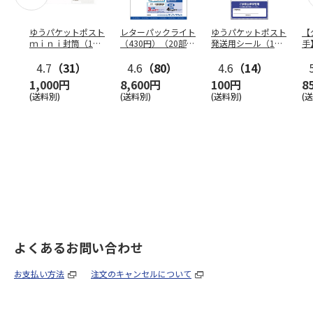
ゆうパケットポスト
レターパックライト
ゆうパケットポスト
【
ｍｉｎｉ封筒（1個
（430円）（20部セ
発送用シール（1個
手
（50枚）セット）
ット）
（20枚）セット）
ン
4.7
（31）
4.6
（80）
4.6
（14）
1,000円
8,600円
100円
8
(送料別)
(送料別)
(送料別)
(
よくあるお問い合わせ
お支払い方法
注文のキャンセルについて