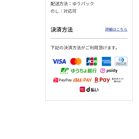
配送方法
ゆうパック
のし
対応可
つぶら
【グリーティング切
【グリーティング切
【のり式】110円普
ーズ
手】ハッピーグリー
手】グリーティング
通切手・千鳥（1シ
ティング（110円）
（シンプル）（110
ート100枚）
決済方法
詳細はこちら
1）
5.0
（2）
円
4.8
…
（11）
4.6
（7）
1,100円
5,500円
11,000円
(送料別)
(送料別)
(送料別)
下記の決済方法がご利用頂けます。