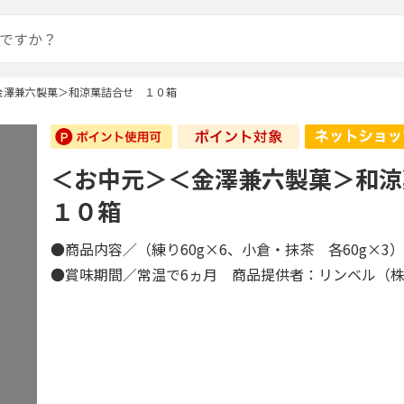
金澤兼六製菓＞和涼菓詰合せ １０箱
＜お中元＞＜金澤兼六製菓＞和
１０箱
●商品内容／（練り60g×6、小倉・抹茶 各60g×3
●賞味期間／常温で6ヵ月 商品提供者：リンベル（