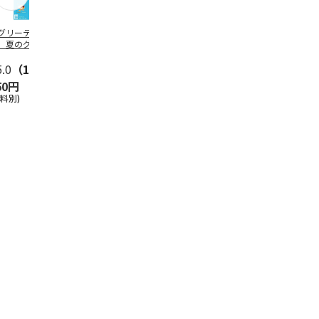
グリーティング切
【グリーティング切
レターパックプラス
＜お中元＞新
】夏のグリーティ
手】夏のグリーティ
（600円）（20部セ
なオールスタ
グ（85円）
ング（110円）
ット）
5.0
（10）
5.0
（17）
4.8
（24）
4.8
（19
50円
1,100円
12,000円
3,780円
送料別)
(送料別)
(送料別)
(送料・税込)