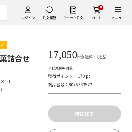
0
ログイン
注文履歴
クイック注文
カート
メニュー
17,050
円
涼菓詰合せ
(送料・税込)
※軽減税率対象
獲得ポイント： 170 pt
）×10
商品番号
8075783572
株）