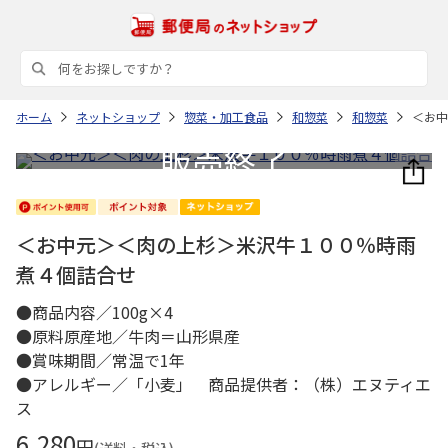
ホーム
ネットショップ
惣菜・加工食品
和惣菜
和惣菜
＜お中
＜お中元＞＜肉の上杉＞米沢牛１００％時雨
煮４個詰合せ
●商品内容／100g×4
●原料原産地／牛肉＝山形県産
●賞味期間／常温で1年
●アレルギー／「小麦」 商品提供者：（株）エヌティエ
ス
6,280
円