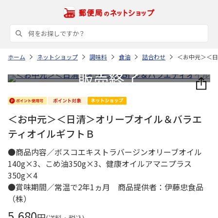
ホーム
ネットショップ
調味料
食油
詰合わせ
＜お中元＞＜日
＜お中元＞＜日清＞オリーブオイル＆バラエ
ティオイルギフトＢ
●商品内容／ボスコエキストラバージンオリーブオイル
140g×3、こめ油350g×3、健康オイルアマニプラス
350g×4
●賞味期間／常温で2年1ヵ月 商品提供者：伊藤忠食品
（株）
5,680
円