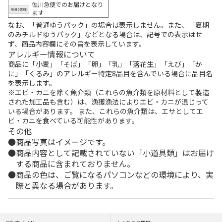
佐川急便でのお届けとなり
ます
なお、「普通ゆうパック」の場合は表示しません。また、「夏期
のみチルドゆうパック」などとなる場合は、記号での表示はせ
ず、商品内容欄にその旨を表示しています。
アレルギー情報について
商品に「小麦」「そば」「卵」「乳」「落花生」「えび」「か
に」「くるみ」のアレルギー特定8品目を含んでいる場合に品目名
を表示します。
※エビ・カニを除く魚介類（これらの魚介類を原材料として製造
された加工品も含む）は、漁獲漁法によりエビ・カニが混じって
いる場合があります。 また、これらの魚介類は、エサとしてエ
ビ・カニを食べている可能性があります。
その他
商品写真はイメージです。
商品内容として記載されていない「小道具類」はお届け
する商品に含まれておりません。
商品の色は、ご覧になるパソコンなどの環境により、実
際と異なる場合があります。