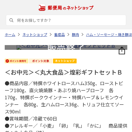
ホーム
ネットショップ
畜産品
豚肉
ハム・ソーセージ・焼き豚ほ
＜お中元＞＜丸大食品＞煌彩ギフトセットＢ
●商品内容／特撰ホワイトロースハム350g、ローストビ
ーフ180g、直火焼焼豚・あぶり焼ハーブローフ 各
170g、特撰ポークウインナー・特撰ハーブ＆レモンウイ
ンナー 各80g、生ハムロース36g、トリュフ仕立てソー
ス90ml
●賞味期間／冷蔵で60日
●アレルギー／「小麦」「卵」「乳」「かに」 商品提供