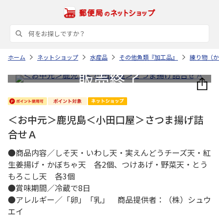
ホーム
ネットショップ
水産品
その他魚類『加工品』
練り物（か
＜お中元＞鹿児島＜小田口屋＞さつま揚げ詰
合せＡ
●商品内容／しそ天・いわし天・実えんどうチーズ天・紅
生姜揚げ・かぼちゃ天 各2個、つけあげ・野菜天・とう
もろこし天 各3個
●賞味期間／冷蔵で8日
●アレルギー／「卵」「乳」 商品提供者：（株）シュウ
エイ