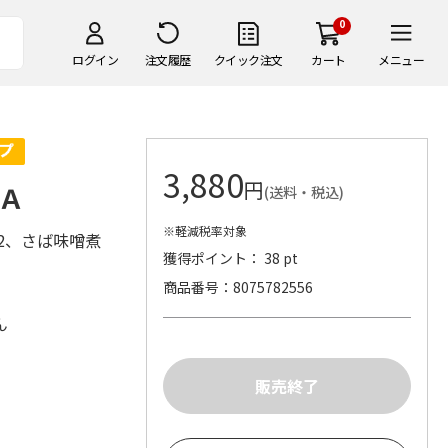
0
ログイン
注文履歴
クイック注文
カート
メニュー
3,880
円
Ａ
(送料・税込)
※軽減税率対象
2、さば味噌煮
獲得ポイント： 38 pt
商品番号
8075782556
ん