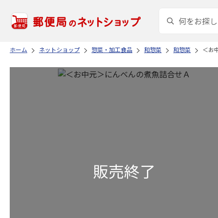
ホーム
ネットショップ
惣菜・加工食品
和惣菜
和惣菜
＜お