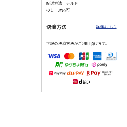
配送方法
チルド
のし
対応可
つぶら
【グリーティング切
【グリーティング切
【のり式】110円普
ーズ
手】ハッピーグリー
手】グリーティング
通切手・千鳥（1シ
ティング（110円）
（シンプル）（110
ート100枚）
決済方法
詳細はこちら
1）
5.0
（2）
円
4.8
…
（11）
4.6
（7）
1,100円
5,500円
11,000円
(送料別)
(送料別)
(送料別)
下記の決済方法がご利用頂けます。