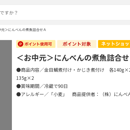
中元＞にんべんの煮魚詰合せＡ
＜お中元＞にんべんの煮魚詰合せ
●商品内容／金目鯛煮付け・かじき煮付け 各140g×
135g×2
●賞味期間／冷蔵で90日
●アレルギー／「小麦」 商品提供者：（株）にんべ