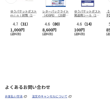
ゆうパケットポスト
レターパックライト
ゆうパケットポスト
【
ｍｉｎｉ封筒（1個
（430円）（20部セ
発送用シール（1個
手
（50枚）セット）
ット）
（20枚）セット）
ン
4.7
（31）
4.6
（80）
4.6
（14）
1,000円
8,600円
100円
8
(送料別)
(送料別)
(送料別)
(
よくあるお問い合わせ
お支払い方法
注文のキャンセルについて