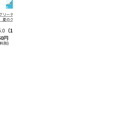
グリーティング切
【グリーティング切
レターパックプラス
＜お中元＞新
】夏のグリーティ
手】夏のグリーティ
（600円）（20部セ
なオールスタ
グ（85円）
ング（110円）
ット）
5.0
（10）
5.0
（17）
4.8
（24）
4.8
（19
50円
1,100円
12,000円
3,780円
送料別)
(送料別)
(送料別)
(送料・税込)