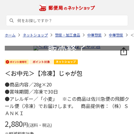
ホーム
ネットショップ
惣菜・加工食品
中華惣菜
中華惣菜
＜
＜お中元＞【冷凍】じゃが包
●商品内容／28g×20
●賞味期間／冷凍で30日
●アレルギー／「小麦」 ※この商品は佐川急便の飛脚ク
ール便（冷凍）でお届けします。 商品提供者：（株）Ｓ
ＡＮＫＩ
2,880
円
(送料・税込)
※軽減税率対象