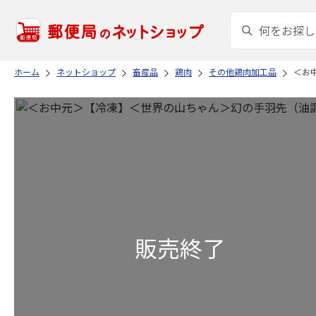
ホーム
ネットショップ
畜産品
鶏肉
その他鶏肉加工品
＜お