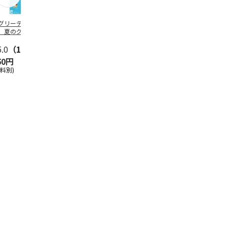
グリーティング切
【グリーティング切
レターパックプラス
＜お中元＞新
】夏のグリーティ
手】夏のグリーティ
（600円）（20部セ
なオールスタ
グ（85円）
ング（110円）
ット）
5.0
（10）
5.0
（17）
4.8
（24）
4.8
（19
50円
1,100円
12,000円
3,780円
送料別)
(送料別)
(送料別)
(送料・税込)