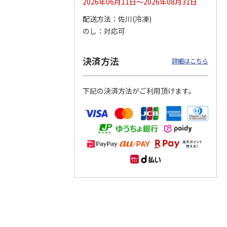
2026年06月11日～2026年08月31日
配送方法
佐川(冷凍)
つぶら
【グリーティング切
【グリーティング切
【のり式】110円普
のし
対応可
ーズ
手】ハッピーグリー
手】グリーティング
通切手・千鳥（1シ
ティング（110円）
（シンプル）（110
ート100枚）
1）
5.0
（2）
円
4.8
…
（11）
4.6
（7）
決済方法
1,100円
5,500円
11,000円
詳細はこちら
(送料別)
(送料別)
(送料別)
下記の決済方法がご利用頂けます。