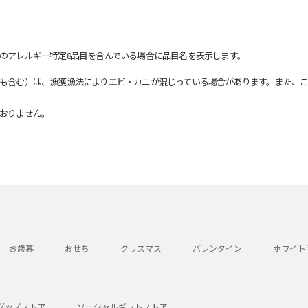
のアレルギー特定8品目を含んでいる場合に品目名を表示します。
も含む）は、漁獲漁法によりエビ・カニが混じっている場合があります。また、こ
おりません。
お歳暮
おせち
クリスマス
バレンタイン
ホワイト
グッズストア
ソーシャルギフトストア