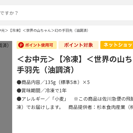
中元＞【冷凍】＜世界の山ちゃん＞幻の手羽先（油調済）
＜お中元＞【冷凍】＜世界の山ち
手羽先（油調済）
●商品内容／135g（標準5本）×5
●賞味期間／冷凍で1年
●アレルギー／「小麦」 ※この商品は佐川急便の飛
凍）でお届けします。 商品提供者：杉本食肉産業（