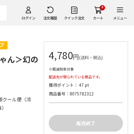
0
ログイン
注文履歴
クイック注文
カート
メニュー
4,780
円
ゃん＞幻の
(送料・税込)
※軽減税率対象
配送先が限られている商品です。
獲得ポイント： 47 pt
商品番号
8075782312
脚クール便（冷
株）