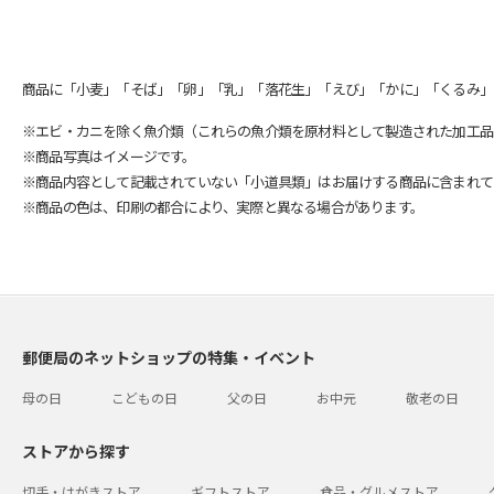
商品に「小麦」「そば」「卵」「乳」「落花生」「えび」「かに」「くるみ」
※エビ・カニを除く魚介類（これらの魚介類を原材料として製造された加工品
※商品写真はイメージです。
※商品内容として記載されていない「小道具類」はお届けする商品に含まれて
※商品の色は、印刷の都合により、実際と異なる場合があります。
郵便局のネットショップの特集・イベント
母の日
こどもの日
父の日
お中元
敬老の日
ストアから探す
切手・はがきストア
ギフトストア
食品・グルメストア