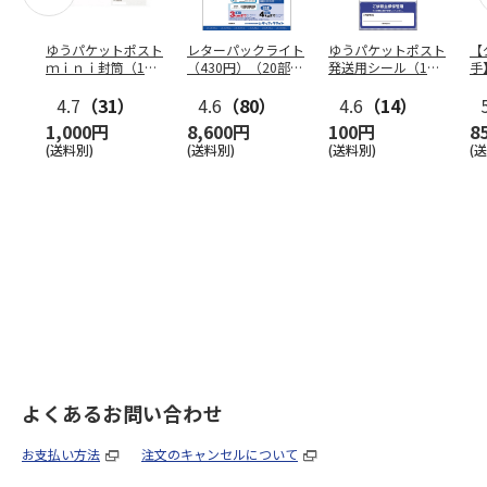
ゆうパケットポスト
レターパックライト
ゆうパケットポスト
【
ｍｉｎｉ封筒（1個
（430円）（20部セ
発送用シール（1個
手
（50枚）セット）
ット）
（20枚）セット）
ン
4.7
（31）
4.6
（80）
4.6
（14）
1,000円
8,600円
100円
8
(送料別)
(送料別)
(送料別)
(
よくあるお問い合わせ
お支払い方法
注文のキャンセルについて