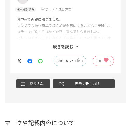
年代:
30代
性別:
女性
購入確認済み
お中元で両親に贈りました。
レンジで温めも簡単で焼き加減も気にすることなく美味しい
ステーキが食べられたと非常に喜んでもらえました。
パサついてるわけでもなくとても美味しかったと言っていま
した。
続きを読む
良い商品が贈れて良かったです。
参考になった
0
Like!
0
絞り込み
表示：新しい順
マークや記載内容について