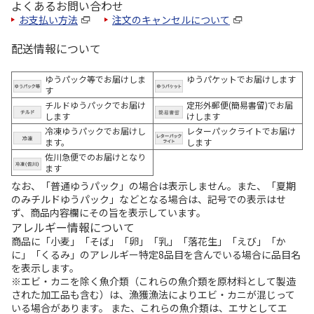
よくあるお問い合わせ
お支払い方法
注文のキャンセルについて
配送情報について
ゆうパック等でお届けしま
ゆうパケットでお届けします
す
チルドゆうパックでお届け
定形外郵便(簡易書留)でお届
します
けします
冷凍ゆうパックでお届けし
レターパックライトでお届け
ます。
します
佐川急便でのお届けとなり
ます
なお、「普通ゆうパック」の場合は表示しません。また、「夏期
のみチルドゆうパック」などとなる場合は、記号での表示はせ
ず、商品内容欄にその旨を表示しています。
アレルギー情報について
商品に「小麦」「そば」「卵」「乳」「落花生」「えび」「か
に」「くるみ」のアレルギー特定8品目を含んでいる場合に品目名
を表示します。
※エビ・カニを除く魚介類（これらの魚介類を原材料として製造
された加工品も含む）は、漁獲漁法によりエビ・カニが混じって
いる場合があります。 また、これらの魚介類は、エサとしてエ