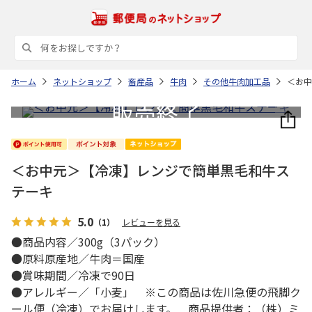
ホーム
ネットショップ
畜産品
牛肉
その他牛肉加工品
＜お中
＜お中元＞【冷凍】レンジで簡単黒毛和牛ス
テーキ
5.0
（1）
レビューを見る
●商品内容／300g（3パック）
●原料原産地／牛肉＝国産
●賞味期間／冷凍で90日
●アレルギー／「小麦」 ※この商品は佐川急便の飛脚ク
ール便（冷凍）でお届けします。 商品提供者：（株）ミ