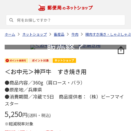
ホーム
ネットショップ
畜産品
牛肉
精肉すき焼き・しゃぶしゃぶ
＜お中元＞神戸牛 すき焼き用
●商品内容／360g（肩ロース・バラ）
●原産地／兵庫県
●消費期間／冷蔵で5日 商品提供者：（株）ビーフマイ
スター
5,250
円
(送料・税込)
※軽減税率対象