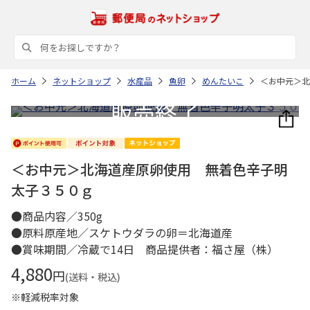
ホーム
ネットショップ
水産品
魚卵
めんたいこ
＜お中元＞北
＜お中元＞北海道産原卵使用 無着色辛子明
太子３５０ｇ
●商品内容／350g
●原料原産地／スケトウダラの卵＝北海道産
●賞味期間／冷蔵で14日 商品提供者：福さ屋（株）
4,880
円
(送料・税込)
※軽減税率対象