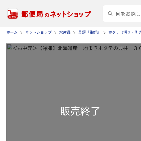
ホーム
ネットショップ
水産品
貝類『生鮮』
ホタテ（活き・剥