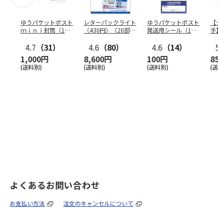
ゆうパケットポスト
レターパックライト
ゆうパケットポスト
【
ｍｉｎｉ封筒（1個
（430円）（20部セ
発送用シール（1個
手
（50枚）セット）
ット）
（20枚）セット）
ン
4.7
（31）
4.6
（80）
4.6
（14）
1,000円
8,600円
100円
8
(送料別)
(送料別)
(送料別)
(
よくあるお問い合わせ
お支払い方法
注文のキャンセルについて