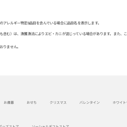
のアレルギー特定8品目を含んでいる場合に品目名を表示します。
も含む）は、漁獲漁法によりエビ・カニが混じっている場合があります。また、こ
おりません。
お歳暮
おせち
クリスマス
バレンタイン
ホワイト
グッズストア
ソーシャルギフトストア