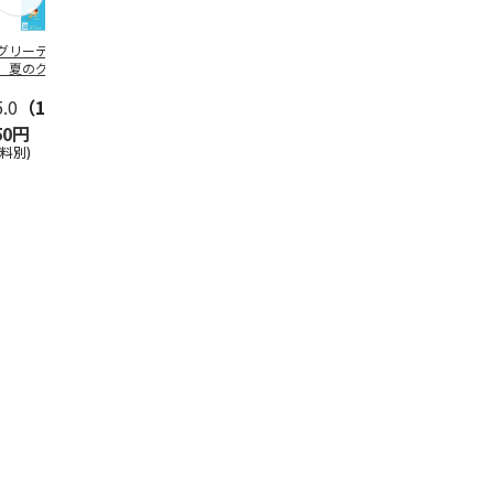
グリーティング切
【グリーティング切
レターパックプラス
＜お中元＞新
】夏のグリーティ
手】夏のグリーティ
（600円）（20部セ
なオールスタ
グ（85円）
ング（110円）
ット）
5.0
（10）
5.0
（17）
4.8
（24）
4.8
（19
50円
1,100円
12,000円
3,780円
送料別)
(送料別)
(送料別)
(送料・税込)