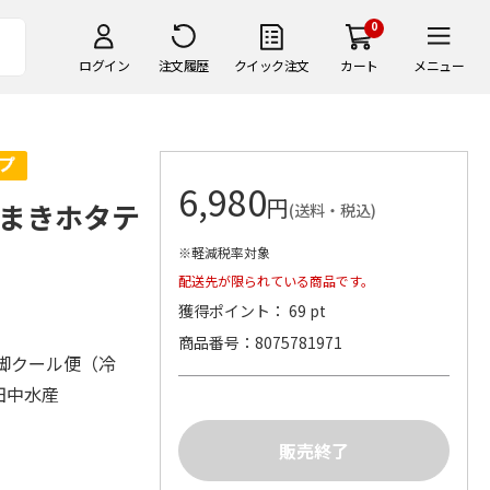
0
ログイン
注文履歴
クイック注文
カート
メニュー
6,980
円
まきホタテ
(送料・税込)
※軽減税率対象
配送先が限られている商品です。
獲得ポイント： 69 pt
商品番号
8075781971
脚クール便（冷
田中水産