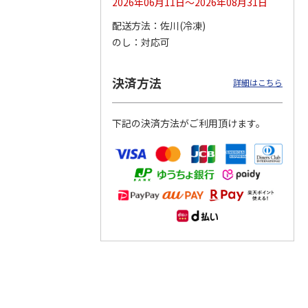
2026年06月11日～2026年08月31日
配送方法
佐川(冷凍)
つぶら
【グリーティング切
【グリーティング切
【のり式】110円普
のし
対応可
ーズ
手】ハッピーグリー
手】グリーティング
通切手・千鳥（1シ
ティング（110円）
（シンプル）（110
ート100枚）
1）
5.0
（2）
円
4.8
…
（11）
4.6
（7）
決済方法
1,100円
5,500円
11,000円
詳細はこちら
(送料別)
(送料別)
(送料別)
下記の決済方法がご利用頂けます。