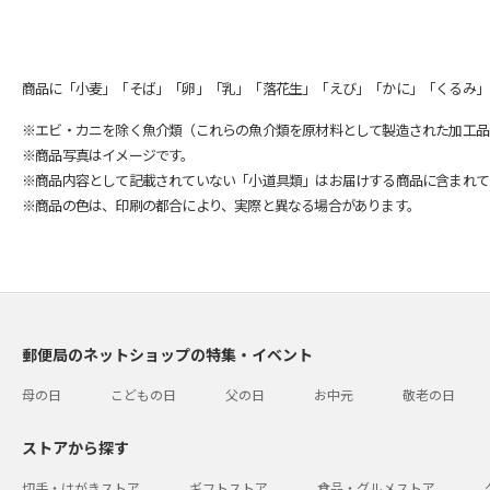
商品に「小麦」「そば」「卵」「乳」「落花生」「えび」「かに」「くるみ」
※エビ・カニを除く魚介類（これらの魚介類を原材料として製造された加工品
※商品写真はイメージです。
※商品内容として記載されていない「小道具類」はお届けする商品に含まれて
※商品の色は、印刷の都合により、実際と異なる場合があります。
郵便局のネットショップの特集・イベント
母の日
こどもの日
父の日
お中元
敬老の日
ストアから探す
切手・はがきストア
ギフトストア
食品・グルメストア