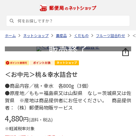
ホーム
ネットショップ
農産品
くだもの
フルーツ詰合わせ
＜
＜お中元＞桃＆幸水詰合せ
●商品内容／桃・幸水 各800g（3個）
●原産地／もも＝福島県又は山梨県 なし＝茨城県又は佐
賀県 ※産地は商品提供者にお任せください。 商品提供
者：（株）郵便局物販サービス
4,880
円
(送料・税込)
※軽減税率対象