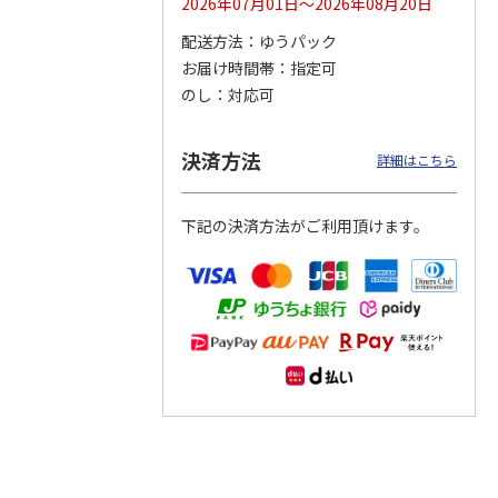
2026年07月01日～2026年08月20日
配送方法
ゆうパック
つぶら
【グリーティング切
【グリーティング切
【のり式】110円普
お届け時間帯
指定可
ーズ
手】ハッピーグリー
手】グリーティング
通切手・千鳥（1シ
ティング（110円）
（シンプル）（110
ート100枚）
のし
対応可
1）
5.0
（2）
円
4.8
…
（11）
4.6
（7）
1,100円
5,500円
11,000円
(送料別)
(送料別)
(送料別)
決済方法
詳細はこちら
下記の決済方法がご利用頂けます。