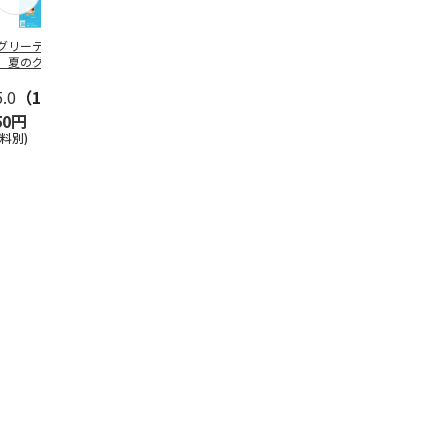
グリーティング切
【グリーティング切
レターパックプラス
＜お中元＞新
】夏のグリーティ
手】夏のグリーティ
（600円）（20部セ
なオールスタ
グ（85円）
ング（110円）
ット）
5.0
（10）
5.0
（17）
4.8
（24）
4.8
（19
50円
1,100円
12,000円
3,780円
送料別)
(送料別)
(送料別)
(送料・税込)