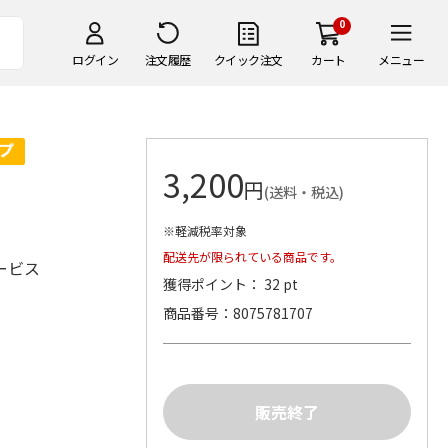
0
ログイン
注文履歴
クイック注文
カート
メニュー
3,200
円
(送料・税込)
※軽減税率対象
配送先が限られている商品です。
ービス
獲得ポイント： 32 pt
商品番号
8075781707