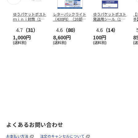
ゆうパケットポスト
レターパックライト
ゆうパケットポスト
【
ｍｉｎｉ封筒（1個
（430円）（20部セ
発送用シール（1個
手
（50枚）セット）
ット）
（20枚）セット）
ン
4.7
（31）
4.6
（80）
4.6
（14）
1,000円
8,600円
100円
8
(送料別)
(送料別)
(送料別)
(
よくあるお問い合わせ
お支払い方法
注文のキャンセルについて