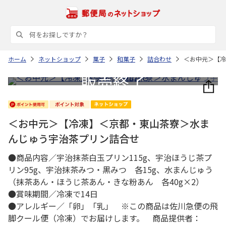
ホーム
ネットショップ
菓子
和菓子
詰合わせ
＜お中元＞【冷
＜お中元＞【冷凍】＜京都・東山茶寮＞水ま
んじゅう宇治茶プリン詰合せ
●商品内容／宇治抹茶白玉プリン115g、宇治ほうじ茶プ
リン95g、宇治抹茶みつ・黒みつ 各15g、水まんじゅう
（抹茶あん・ほうじ茶あん・きな粉あん 各40g×2）
●賞味期間／冷凍で14日
●アレルギー／「卵」「乳」 ※この商品は佐川急便の飛
脚クール便（冷凍）でお届けします。 商品提供者：