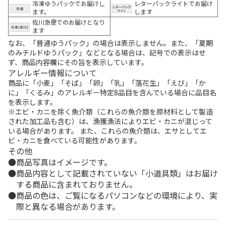
冷凍ゆうパックでお届けし
レターパックライトでお届け
ます。
します
佐川急便でのお届けとなり
ます
なお、「普通ゆうパック」の場合は表示しません。また、「夏期
のみチルドゆうパック」などとなる場合は、記号での表示はせ
ず、商品内容欄にその旨を表示しています。
アレルギー情報について
商品に「小麦」「そば」「卵」「乳」「落花生」「えび」「か
に」「くるみ」のアレルギー特定8品目を含んでいる場合に品目名
を表示します。
※エビ・カニを除く魚介類（これらの魚介類を原材料として製造
された加工品も含む）は、漁獲漁法によりエビ・カニが混じって
いる場合があります。 また、これらの魚介類は、エサとしてエ
ビ・カニを食べている可能性があります。
その他
商品写真はイメージです。
商品内容として記載されていない「小道具類」はお届け
する商品に含まれておりません。
商品の色は、ご覧になるパソコンなどの環境により、実
際と異なる場合があります。