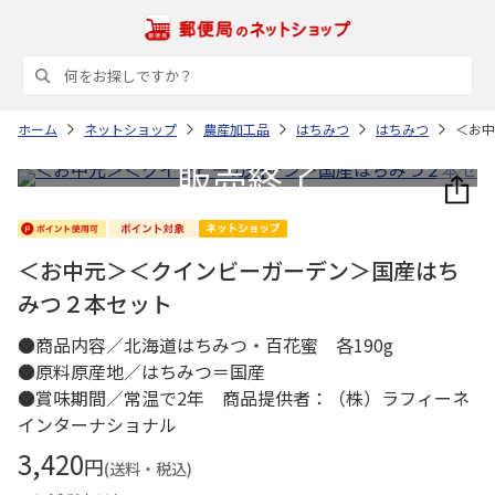
ホーム
ネットショップ
農産加工品
はちみつ
はちみつ
＜お中
＜お中元＞＜クインビーガーデン＞国産はち
みつ２本セット
●商品内容／北海道はちみつ・百花蜜 各190g
●原料原産地／はちみつ＝国産
●賞味期間／常温で2年 商品提供者：（株）ラフィーネ
インターナショナル
3,420
円
(送料・税込)