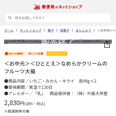
ホーム
ネットショップ
菓子
和菓子
まんじゅう
＜お中元＞＜
＜お中元＞＜ひととえ＞なめらかクリームの
フルーツ大福
●商品内容／いちご・みかん・キウイ 各99g×2
●賞味期間／常温で120日
●アレルギー／「乳」 商品提供者：（株）中島大祥堂
2,830
円
(送料・税込)
※軽減税率対象