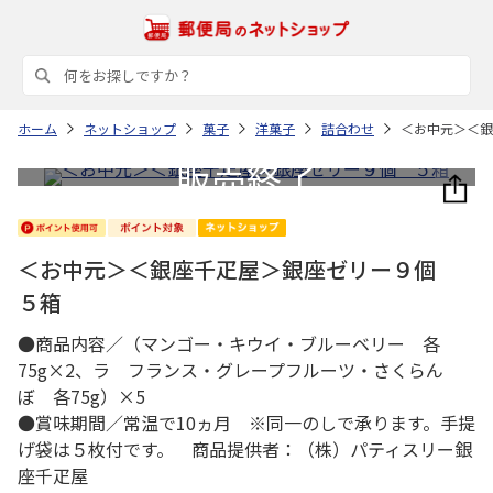
ホーム
ネットショップ
菓子
洋菓子
詰合わせ
＜お中元＞＜銀
＜お中元＞＜銀座千疋屋＞銀座ゼリー９個
５箱
●商品内容／（マンゴー・キウイ・ブルーベリー 各
75g×2、ラ フランス・グレープフルーツ・さくらん
ぼ 各75g）×5
●賞味期間／常温で10ヵ月 ※同一のしで承ります。手提
げ袋は５枚付です。 商品提供者：（株）パティスリー銀
座千疋屋