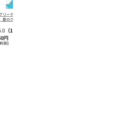
グリーティング切
【グリーティング切
レターパックプラス
＜お中元＞新
】夏のグリーティ
手】夏のグリーティ
（600円）（20部セ
なオールスタ
グ（85円）
ング（110円）
ット）
5.0
（10）
5.0
（17）
4.8
（24）
4.8
（19
50円
1,100円
12,000円
3,780円
送料別)
(送料別)
(送料別)
(送料・税込)