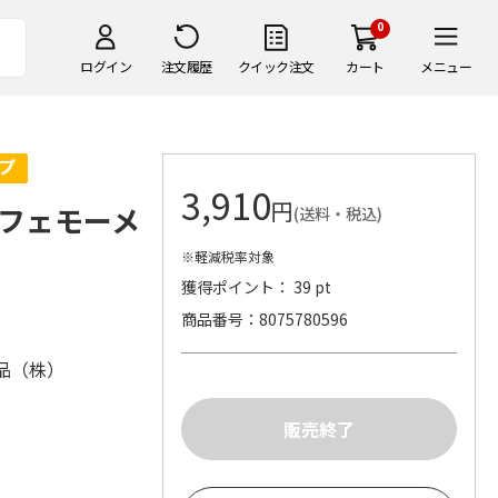
0
ログイン
注文履歴
クイック注文
カート
メニュー
3,910
円
フェモーメ
(送料・税込)
※軽減税率対象
獲得ポイント： 39 pt
商品番号
8075780596
品（株）