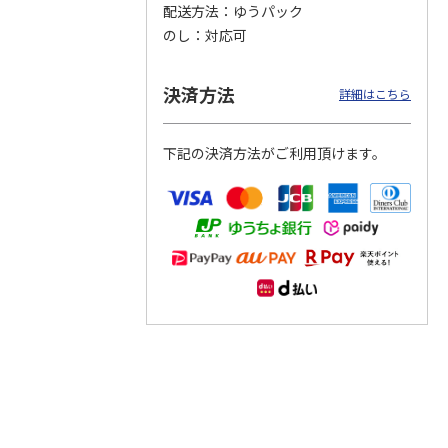
配送方法
ゆうパック
のし
対応可
つぶら
【グリーティング切
【グリーティング切
【のり式】110円普
ーズ
手】ハッピーグリー
手】グリーティング
通切手・千鳥（1シ
ティング（110円）
（シンプル）（110
ート100枚）
決済方法
詳細はこちら
1）
5.0
（2）
円
4.8
…
（11）
4.6
（7）
1,100円
5,500円
11,000円
(送料別)
(送料別)
(送料別)
下記の決済方法がご利用頂けます。