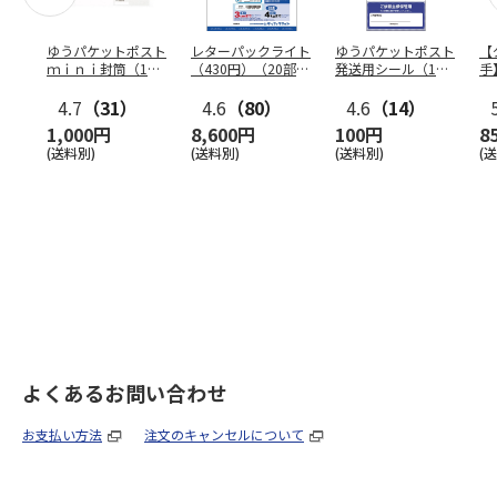
ゆうパケットポスト
レターパックライト
ゆうパケットポスト
【
ｍｉｎｉ封筒（1個
（430円）（20部セ
発送用シール（1個
手
（50枚）セット）
ット）
（20枚）セット）
ン
4.7
（31）
4.6
（80）
4.6
（14）
1,000円
8,600円
100円
8
(送料別)
(送料別)
(送料別)
(
よくあるお問い合わせ
お支払い方法
注文のキャンセルについて