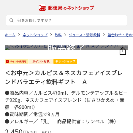
ホーム
ネットショップ
飲料
ジュース・清涼飲料
詰合わせ・その
＜お中元＞カルピス＆ネスカフェアイスブレ
ンドバラエティ飲料ギフト Ａ
●商品内容／カルピス470ml、デルモンテアップル＆ピー
チ920g、ネスカフェアイスブレンド（甘さひかえめ・無
糖 各900ml）
●賞味期間／常温で9ヵ月
●アレルギー／「乳」 商品提供者：リンベル（株）
2,450
円