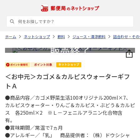
ホーム
ネットショップ
飲料
ジュース・清涼飲料
詰合わせ・その
＜お中元＞カゴメ＆カルピスウォーターギフ
トＡ
●商品内容／カゴメ野菜生活100オリジナル200ml×7、
カルピスウォーター・りんご＆カルピス・ぶどう＆カルピ
ス 各250ml×2 ※Ｌ－フェニルアラニン化合物含
有。
●賞味期間／常温で7ヵ月
●アレルギー／「乳」 商品提供者：（株）ドウシシャ