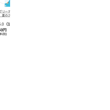
グリーティング切
【グリーティング切
レターパックプラス
＜お中元＞新
】夏のグリーティ
手】夏のグリーティ
（600円）（20部セ
なオールスタ
グ（85円）
ング（110円）
ット）
5.0
（10）
5.0
（17）
4.8
（24）
4.8
（19
50円
1,100円
12,000円
3,780円
送料別)
(送料別)
(送料別)
(送料・税込)