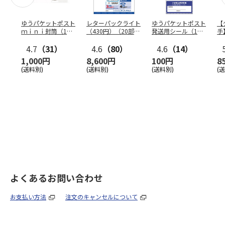
ゆうパケットポスト
レターパックライト
ゆうパケットポスト
【
ｍｉｎｉ封筒（1個
（430円）（20部セ
発送用シール（1個
手
（50枚）セット）
ット）
（20枚）セット）
ン
4.7
（31）
4.6
（80）
4.6
（14）
1,000円
8,600円
100円
8
(送料別)
(送料別)
(送料別)
(
よくあるお問い合わせ
お支払い方法
注文のキャンセルについて