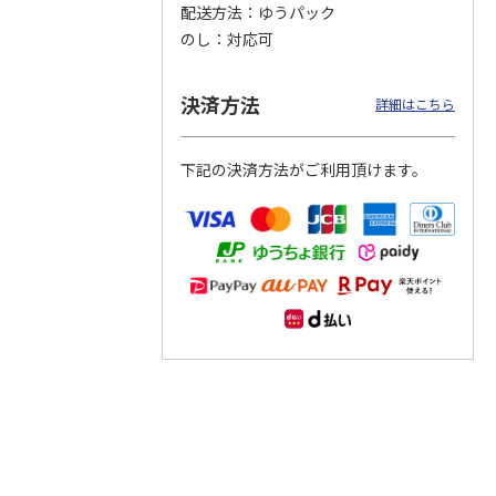
配送方法
ゆうパック
のし
対応可
つぶら
【グリーティング切
【グリーティング切
【のり式】110円普
ーズ
手】ハッピーグリー
手】グリーティング
通切手・千鳥（1シ
ティング（110円）
（シンプル）（110
ート100枚）
決済方法
詳細はこちら
1）
5.0
（2）
円
4.8
…
（11）
4.6
（7）
1,100円
5,500円
11,000円
(送料別)
(送料別)
(送料別)
下記の決済方法がご利用頂けます。