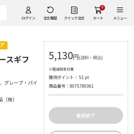
0
ログイン
注文履歴
クイック注文
カート
メニュー
5,130
円
ースギフ
(送料・税込)
※軽減税率対象
獲得ポイント： 51 pt
0、グレープ・パイ
商品番号
8075780361
5
品（株）