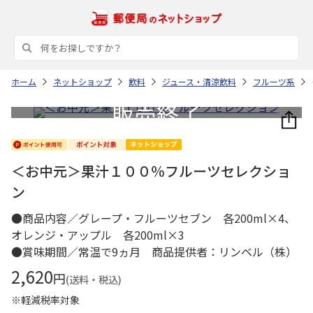
ホーム
ネットショップ
飲料
ジュース・清涼飲料
フルーツ系
＜お中元＞果汁１００％フルーツセレクショ
ン
●商品内容／グレープ・フルーツセブン 各200ml×4、
オレンジ・アップル 各200ml×3
●賞味期間／常温で9ヵ月 商品提供者：リンベル（株）
2,620
円
(送料・税込)
※軽減税率対象