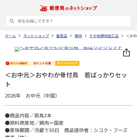
ホーム
ネットショップ
畜産品
鶏肉
その他鶏肉加工品
＜お中
＜お中元＞おやわか骨付鳥 若ばっかりセッ
ト
2026年 お中元（中国）
●商品内容／若鳥3本
●原料原産地／鶏肉＝国産
●賞味期間／冷蔵で30日 商品提供者：シコク・フーズ