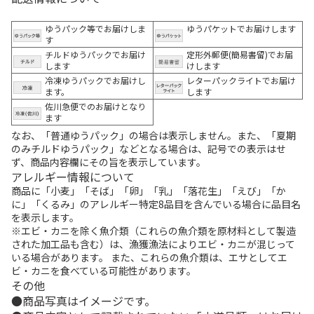
ゆうパック等でお届けしま
ゆうパケットでお届けします
す
チルドゆうパックでお届け
定形外郵便(簡易書留)でお届
します
けします
冷凍ゆうパックでお届けし
レターパックライトでお届け
ます。
します
佐川急便でのお届けとなり
ます
なお、「普通ゆうパック」の場合は表示しません。また、「夏期
のみチルドゆうパック」などとなる場合は、記号での表示はせ
ず、商品内容欄にその旨を表示しています。
アレルギー情報について
商品に「小麦」「そば」「卵」「乳」「落花生」「えび」「か
に」「くるみ」のアレルギー特定8品目を含んでいる場合に品目名
を表示します。
※エビ・カニを除く魚介類（これらの魚介類を原材料として製造
された加工品も含む）は、漁獲漁法によりエビ・カニが混じって
いる場合があります。 また、これらの魚介類は、エサとしてエ
ビ・カニを食べている可能性があります。
その他
商品写真はイメージです。