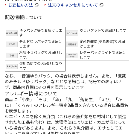
お支払い方法
注文のキャンセルについて
配送情報について
ゆうパック等でお届けしま
ゆうパケットでお届けします
す
チルドゆうパックでお届け
定形外郵便(簡易書留)でお届
します
けします
冷凍ゆうパックでお届けし
レターパックライトでお届け
ます。
します
佐川急便でのお届けとなり
ます
なお、「普通ゆうパック」の場合は表示しません。また、「夏期
のみチルドゆうパック」などとなる場合は、記号での表示はせ
ず、商品内容欄にその旨を表示しています。
アレルギー情報について
商品に「小麦」「そば」「卵」「乳」「落花生」「えび」「か
に」「くるみ」のアレルギー特定8品目を含んでいる場合に品目名
を表示します。
※エビ・カニを除く魚介類（これらの魚介類を原材料として製造
された加工品も含む）は、漁獲漁法によりエビ・カニが混じって
いる場合があります。 また、これらの魚介類は、エサとしてエ
ビ・カニを食べている可能性があります。