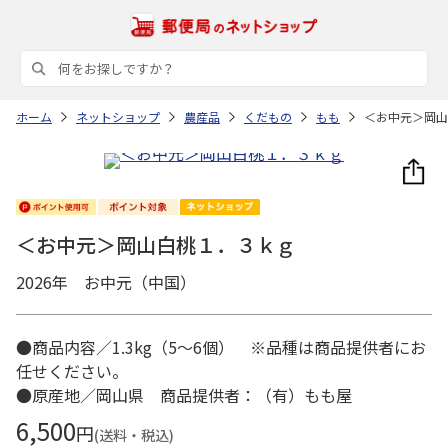
ホーム
ネットショップ
農産品
くだもの
もも
＜お中元＞岡山
＜お中元＞岡山白桃１．３ｋｇ
2026年 お中元（中国）
●商品内容／1.3kg（5～6個） ※品種は商品提供者にお
任せください。
●原産地／岡山県 商品提供者：（有）もも屋
6,500
円
(送料・税込)