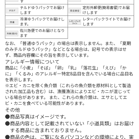
す
チルドゆうパックでお届け
定形外郵便(簡易書留)でお届
します
けします
冷凍ゆうパックでお届けし
レターパックライトでお届け
ます。
します
佐川急便でのお届けとなり
ます
なお、「普通ゆうパック」の場合は表示しません。また、「夏期
のみチルドゆうパック」などとなる場合は、記号での表示はせ
ず、商品内容欄にその旨を表示しています。
アレルギー情報について
商品に「小麦」「そば」「卵」「乳」「落花生」「えび」「か
に」「くるみ」のアレルギー特定8品目を含んでいる場合に品目名
を表示します。
※エビ・カニを除く魚介類（これらの魚介類を原材料として製造
された加工品も含む）は、漁獲漁法によりエビ・カニが混じって
いる場合があります。 また、これらの魚介類は、エサとしてエ
ビ・カニを食べている可能性があります。
その他
商品写真はイメージです。
商品内容として記載されていない「小道具類」はお届け
する商品に含まれておりません。
商品の色は、ご覧になるパソコンなどの環境により、実