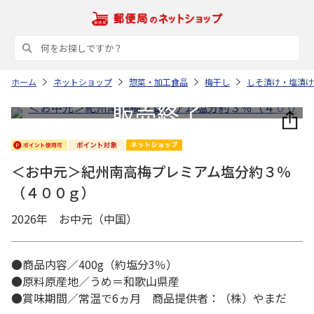
ホーム
ネットショップ
惣菜・加工食品
梅干し
しそ漬け・塩漬け
＜お中元＞紀州南高梅プレミアム塩分約３％
（４００ｇ）
2026年 お中元（中国）
●商品内容／400g（約塩分3％）
●原料原産地／うめ＝和歌山県産
●賞味期間／常温で6ヵ月 商品提供者：（株）やまだ