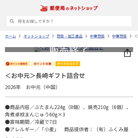
ホーム
ネットショップ
惣菜・加工食品
中華惣菜
中華惣菜
＜
＜お中元＞長崎ギフト詰合せ
2026年 お中元（中国）
●商品内容／ぶたまん224g（8個）、焼売210g（6個）、
角煮卓袱まんじゅう60g×3
●賞味期間／冷蔵で7日
●アレルギー／「小麦」 商品提供者：（有）ふくみ屋