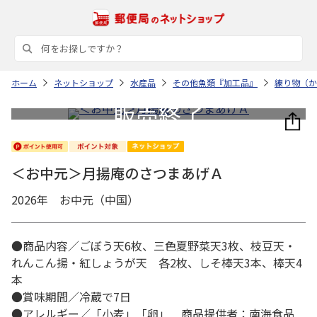
ホーム
ネットショップ
水産品
その他魚類『加工品』
練り物（か
＜お中元＞月揚庵のさつまあげＡ
2026年 お中元（中国）
●商品内容／ごぼう天6枚、三色夏野菜天3枚、枝豆天・
れんこん揚・紅しょうが天 各2枚、しそ棒天3本、棒天4
本
●賞味期間／冷蔵で7日
●アレルギー／「小麦」「卵」 商品提供者：南海食品