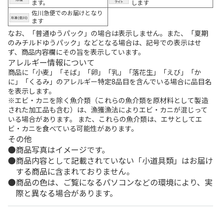
ます。
します
佐川急便でのお届けとなり
ます
なお、「普通ゆうパック」の場合は表示しません。また、「夏期
のみチルドゆうパック」などとなる場合は、記号での表示はせ
ず、商品内容欄にその旨を表示しています。
アレルギー情報について
商品に「小麦」「そば」「卵」「乳」「落花生」「えび」「か
に」「くるみ」のアレルギー特定8品目を含んでいる場合に品目名
を表示します。
※エビ・カニを除く魚介類（これらの魚介類を原材料として製造
された加工品も含む）は、漁獲漁法によりエビ・カニが混じって
いる場合があります。 また、これらの魚介類は、エサとしてエ
ビ・カニを食べている可能性があります。
その他
商品写真はイメージです。
商品内容として記載されていない「小道具類」はお届け
する商品に含まれておりません。
商品の色は、ご覧になるパソコンなどの環境により、実
際と異なる場合があります。