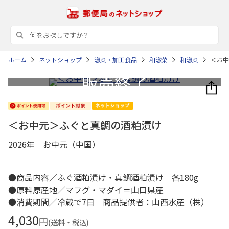
ホーム
ネットショップ
惣菜・加工食品
和惣菜
和惣菜
＜お中
＜お中元＞ふぐと真鯛の酒粕漬け
2026年 お中元（中国）
●商品内容／ふぐ酒粕漬け・真鯛酒粕漬け 各180g
●原料原産地／マフグ・マダイ＝山口県産
●消費期間／冷蔵で7日 商品提供者：山西水産（株）
4,030
円
(送料・税込)