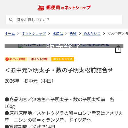
ホーム
ネットショップ
水産品
魚卵
めんたいこ
＜お中元＞明
＜お中元＞明太子・数の子明太松前詰合せ
2026年 お中元（中国）
●商品内容／無着色辛子明太子・数の子明太松前 各
160g
●原料原産地／スケトウダラの卵＝ロシア産又はアメリカ
産 ニシンの卵＝オランダ産、ドイツ産他
●賞味期間／冷蔵で14日