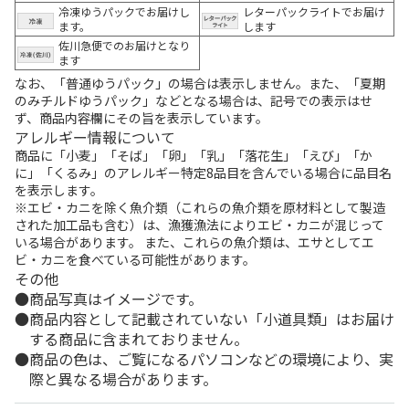
冷凍ゆうパックでお届けし
レターパックライトでお届け
ます。
します
佐川急便でのお届けとなり
ます
なお、「普通ゆうパック」の場合は表示しません。また、「夏期
のみチルドゆうパック」などとなる場合は、記号での表示はせ
ず、商品内容欄にその旨を表示しています。
アレルギー情報について
商品に「小麦」「そば」「卵」「乳」「落花生」「えび」「か
に」「くるみ」のアレルギー特定8品目を含んでいる場合に品目名
を表示します。
※エビ・カニを除く魚介類（これらの魚介類を原材料として製造
された加工品も含む）は、漁獲漁法によりエビ・カニが混じって
いる場合があります。 また、これらの魚介類は、エサとしてエ
ビ・カニを食べている可能性があります。
その他
商品写真はイメージです。
商品内容として記載されていない「小道具類」はお届け
する商品に含まれておりません。
商品の色は、ご覧になるパソコンなどの環境により、実
際と異なる場合があります。