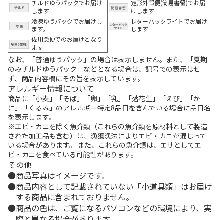
チルドゆうパックでお届け
定形外郵便(簡易書留)でお届
します
けします
冷凍ゆうパックでお届けし
レターパックライトでお届け
ます。
します
佐川急便でのお届けとなり
ます
なお、「普通ゆうパック」の場合は表示しません。また、「夏期
のみチルドゆうパック」などとなる場合は、記号での表示はせ
ず、商品内容欄にその旨を表示しています。
アレルギー情報について
商品に「小麦」「そば」「卵」「乳」「落花生」「えび」「か
に」「くるみ」のアレルギー特定8品目を含んでいる場合に品目名
を表示します。
※エビ・カニを除く魚介類（これらの魚介類を原材料として製造
された加工品も含む）は、漁獲漁法によりエビ・カニが混じって
いる場合があります。 また、これらの魚介類は、エサとしてエ
ビ・カニを食べている可能性があります。
その他
商品写真はイメージです。
商品内容として記載されていない「小道具類」はお届け
する商品に含まれておりません。
商品の色は、ご覧になるパソコンなどの環境により、実
際と異なる場合があります。