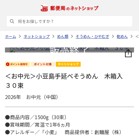
ホーム
ネットショップ
めん類
そうめん・ひやむぎ
乾めん
＜
＜お中元＞小豆島手延べそうめん 木箱入
３０束
2026年 お中元（中国）
●商品内容／1500g（30束）
●賞味期間／常温で1年6ヵ月
●アレルギー／「小麦」 商品提供者：創麺屋（株）