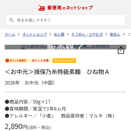
ホーム
ネットショップ
めん類
そうめん・ひやむぎ
乾めん
＜
＜お中元＞揖保乃糸特級素麺 ひね物Ａ
2026年 お中元（中国）
●商品内容／50g×17
●賞味期間／常温で1年6ヵ月
●アレルギー／「小麦」 商品提供者：マルキ（株）
2,890
円
(送料・税込)