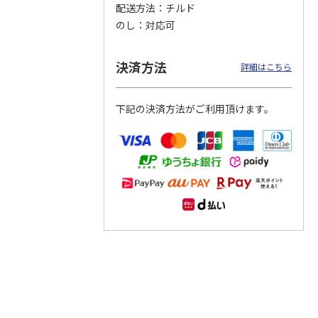
配送方法
チルド
のし
対応可
つぶら
【グリーティング切
【グリーティング切
【のり式】110円普
ーズ
手】ハッピーグリー
手】グリーティング
通切手・千鳥（1シ
ティング（110円）
（シンプル）（110
ート100枚）
決済方法
詳細はこちら
1）
5.0
（2）
円
4.8
…
（11）
4.6
（7）
1,100円
5,500円
11,000円
(送料別)
(送料別)
(送料別)
下記の決済方法がご利用頂けます。