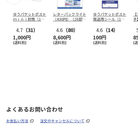
ゆうパケットポスト
レターパックライト
ゆうパケットポスト
【
ｍｉｎｉ封筒（1個
（430円）（20部セ
発送用シール（1個
手
（50枚）セット）
ット）
（20枚）セット）
ン
4.7
（31）
4.6
（80）
4.6
（14）
1,000円
8,600円
100円
8
(送料別)
(送料別)
(送料別)
(
よくあるお問い合わせ
お支払い方法
注文のキャンセルについて