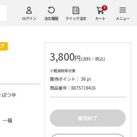
0
ログイン
注文履歴
クイック注文
カート
メニュー
3,800
円
(送料・税込)
※軽減税率対象
獲得ポイント： 38 pt
商品番号
8075719416
そばつゆ
）一福