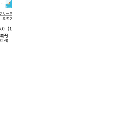
グリーティング切
【グリーティング切
レターパックプラス
＜お中元＞新
】夏のグリーティ
手】夏のグリーティ
（600円）（20部セ
なオールスタ
グ（85円）
ング（110円）
ット）
5.0
（10）
5.0
（17）
4.8
（24）
4.8
（19
50円
1,100円
12,000円
3,780円
送料別)
(送料別)
(送料別)
(送料・税込)