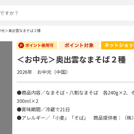
中元＞奥出雲なまそば２種
＜お中元＞奥出雲なまそば２種
2026年 お中元（中国）
●商品内容／なまそば・八割なまそば 各240g×2、
300ml×2
●賞味期間／冷蔵で21日
●アレルギー／「小麦」「そば」 商品提供者：（株