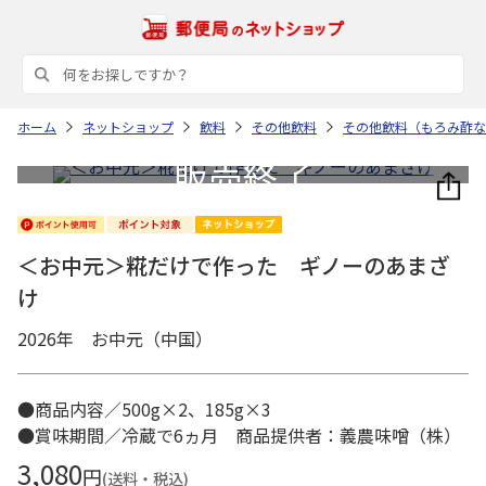
ホーム
ネットショップ
飲料
その他飲料
その他飲料（もろみ酢な
＜お中元＞糀だけで作った ギノーのあまざ
け
2026年 お中元（中国）
●商品内容／500g×2、185g×3
●賞味期間／冷蔵で6ヵ月 商品提供者：義農味噌（株）
3,080
円
(送料・税込)