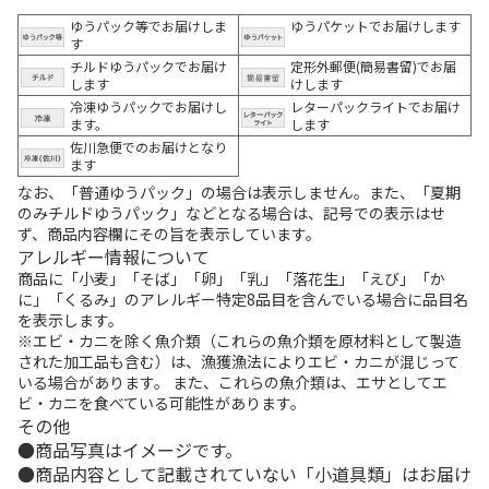
ゆうパック等でお届けしま
ゆうパケットでお届けします
す
チルドゆうパックでお届け
定形外郵便(簡易書留)でお届
します
けします
冷凍ゆうパックでお届けし
レターパックライトでお届け
ます。
します
佐川急便でのお届けとなり
ます
なお、「普通ゆうパック」の場合は表示しません。また、「夏期
のみチルドゆうパック」などとなる場合は、記号での表示はせ
ず、商品内容欄にその旨を表示しています。
アレルギー情報について
商品に「小麦」「そば」「卵」「乳」「落花生」「えび」「か
に」「くるみ」のアレルギー特定8品目を含んでいる場合に品目名
を表示します。
※エビ・カニを除く魚介類（これらの魚介類を原材料として製造
された加工品も含む）は、漁獲漁法によりエビ・カニが混じって
いる場合があります。 また、これらの魚介類は、エサとしてエ
ビ・カニを食べている可能性があります。
その他
商品写真はイメージです。
商品内容として記載されていない「小道具類」はお届け