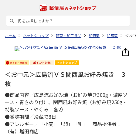
ホーム
ネットショップ
惣菜・加工食品
和惣菜
和惣菜
＜お中
＜お中元＞広島流ＶＳ関西風お好み焼き ３
枚
●商品内容／広島流お好み焼（お好み焼き300g・濃厚ソ
ース・青さのり付）、関西風お好み焼（お好み焼250g・
特製ソース・やくみ 各2）
●賞味期間／冷蔵で8日
●アレルギー／「小麦」「卵」「乳」 商品提供者：
（有）増田商店