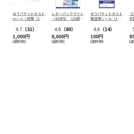
ゆうパケットポスト
レターパックライト
ゆうパケットポスト
【
ｍｉｎｉ封筒（1個
（430円）（20部セ
発送用シール（1個
手
（50枚）セット）
ット）
（20枚）セット）
ン
4.7
（31）
4.6
（80）
4.6
（14）
1,000円
8,600円
100円
8
(送料別)
(送料別)
(送料別)
(