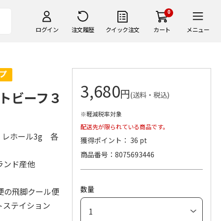
0
ログイン
注文履歴
クイック注文
カート
メニュー
3,680
円
トビーフ３
(送料・税込)
※軽減税率対象
配送先が限られている商品です。
・レホール3g 各
獲得ポイント： 36 pt
商品番号
8075693446
ーランド産他
数量
便の飛脚クール便
トステイション