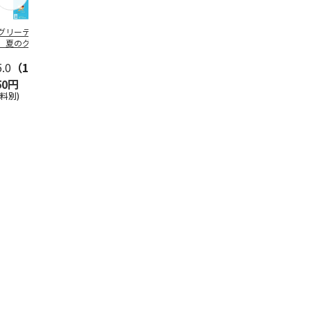
グリーティング切
【グリーティング切
レターパックプラス
＜お中元＞新
】夏のグリーティ
手】夏のグリーティ
（600円）（20部セ
なオールスタ
グ（85円）
ング（110円）
ット）
5.0
（10）
5.0
（17）
4.8
（24）
4.8
（19
50円
1,100円
12,000円
3,780円
送料別)
(送料別)
(送料別)
(送料・税込)