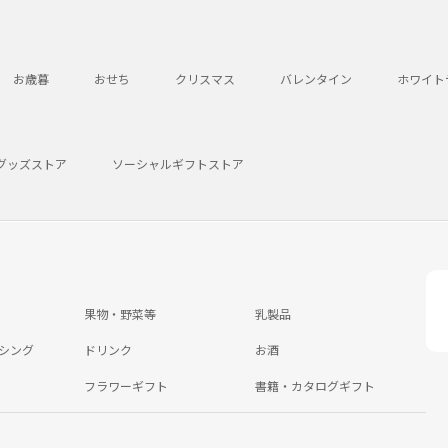
お歳暮
おせち
クリスマス
バレンタイン
ホワイト
グッズストア
ソーシャルギフトストア
果物・野菜等
乳製品
シング
ドリンク
お酒
フラワーギフト
書籍・カタログギフト