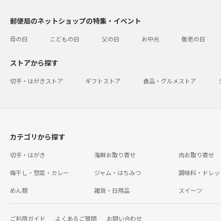
郵便局のネットショップの特集・イベント
母の日
こどもの日
父の日
お中元
敬老の日
ストアから探す
切手・はがきストア
ギフトストア
食品・グルメストア
カテゴリから探す
切手・はがき
海鮮お取り寄せ
肉お取り寄せ
梅干し・惣菜・カレー
ジャム・はちみつ
調味料・ドレッ
めん類
雑貨・日用品
スイーツ
ご利用ガイド
よくあるご質問
お問い合わせ