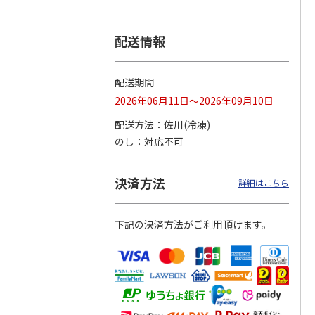
つぶら
【グリーティング切
【グリーティング切
【のり式】110円普
配送情報
ーズ
手】ハッピーグリー
手】グリーティング
通切手・千鳥（1シ
ティング（110円）
（シンプル）（110
ート100枚）
1）
5.0
（2）
円
4.8
…
（11）
4.6
（7）
配送期間
1,100円
5,500円
11,000円
(送料別)
(送料別)
(送料別)
2026年06月11日～2026年09月10日
配送方法
佐川(冷凍)
のし
対応不可
決済方法
詳細はこちら
下記の決済方法がご利用頂けます。