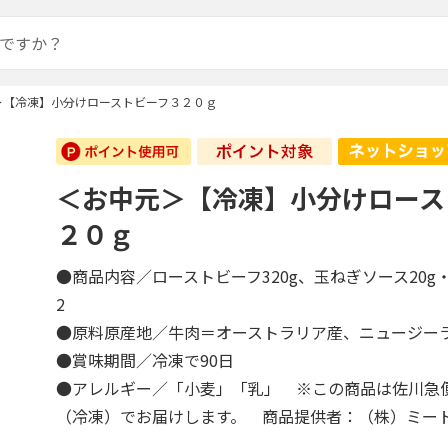
＞【冷凍】小分けローストビーフ３２０ｇ
＜お中元＞【冷凍】小分けロース
２０ｇ
●商品内容／ローストビーフ320g、玉ねぎソース20g
2
●原料原産地／牛肉＝オーストラリア産、ニュージ
●賞味期間／冷凍で90日
●アレルギー／「小麦」「乳」 ※この商品は佐川急
（冷凍）でお届けします。 商品提供者：（株）ミー