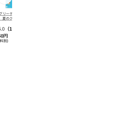
グリーティング切
【グリーティング切
レターパックプラス
＜お中元＞新
】夏のグリーティ
手】夏のグリーティ
（600円）（20部セ
なオールスタ
グ（85円）
ング（110円）
ット）
5.0
（10）
5.0
（17）
4.8
（24）
4.8
（19
50円
1,100円
12,000円
3,780円
送料別)
(送料別)
(送料別)
(送料・税込)