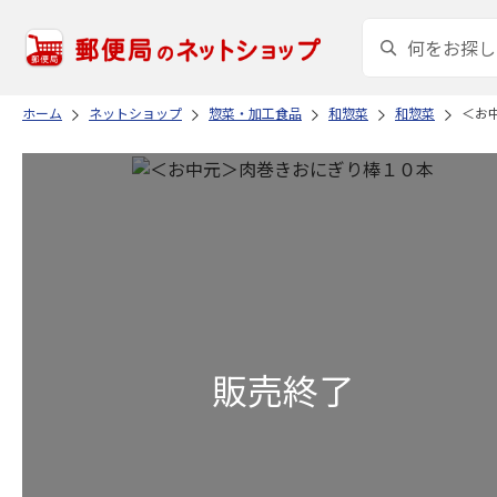
ホーム
ネットショップ
惣菜・加工食品
和惣菜
和惣菜
＜お