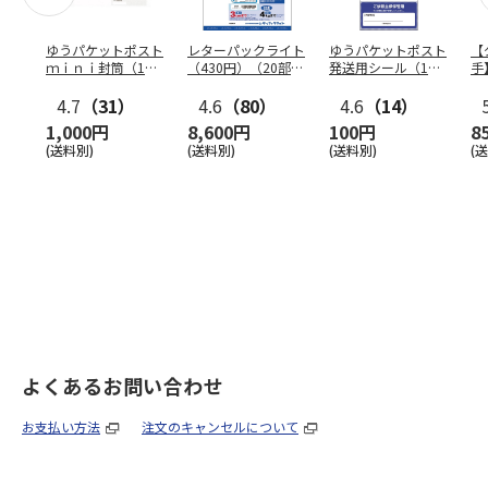
ゆうパケットポスト
レターパックライト
ゆうパケットポスト
【
ｍｉｎｉ封筒（1個
（430円）（20部セ
発送用シール（1個
手
（50枚）セット）
ット）
（20枚）セット）
ン
4.7
（31）
4.6
（80）
4.6
（14）
1,000円
8,600円
100円
8
(送料別)
(送料別)
(送料別)
(
よくあるお問い合わせ
お支払い方法
注文のキャンセルについて