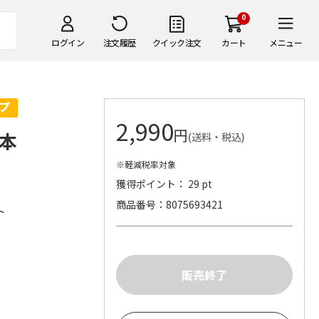
0
ログイン
注文履歴
クイック注文
カート
メニュー
2,990
円
本
(送料・税込)
※軽減税率対象
獲得ポイント： 29 pt
商品番号
8075693421
ト