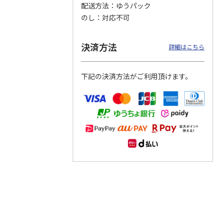
配送方法
ゆうパック
のし
対応不可
つぶら
【グリーティング切
【グリーティング切
【のり式】110円普
ーズ
手】ハッピーグリー
手】グリーティング
通切手・千鳥（1シ
ティング（110円）
（シンプル）（110
ート100枚）
決済方法
詳細はこちら
1）
5.0
（2）
円
4.8
…
（11）
4.6
（7）
1,100円
5,500円
11,000円
(送料別)
(送料別)
(送料別)
下記の決済方法がご利用頂けます。