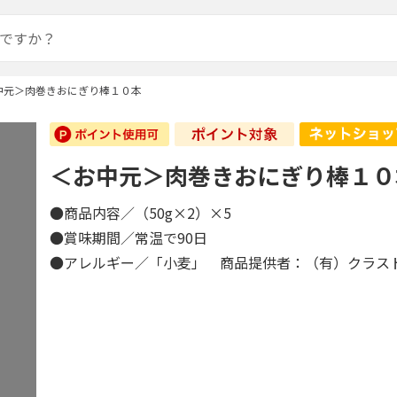
中元＞肉巻きおにぎり棒１０本
＜お中元＞肉巻きおにぎり棒１０
●商品内容／（50g×2）×5
●賞味期間／常温で90日
●アレルギー／「小麦」 商品提供者：（有）クラス