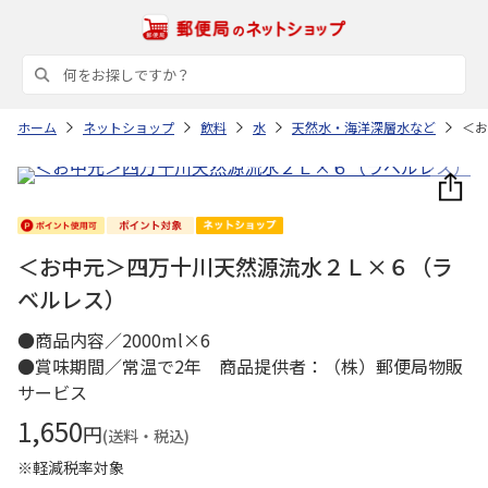
ホーム
ネットショップ
飲料
水
天然水・海洋深層水など
＜お
＜お中元＞四万十川天然源流水２Ｌ×６（ラ
ベルレス）
●商品内容／2000ml×6
●賞味期間／常温で2年 商品提供者：（株）郵便局物販
サービス
1,650
円
(送料・税込)
※軽減税率対象