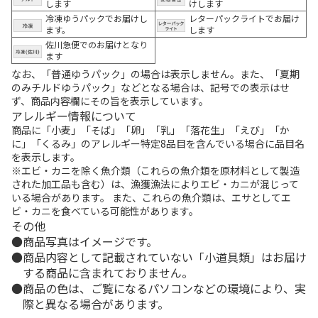
します
けします
冷凍ゆうパックでお届けし
レターパックライトでお届け
ます。
します
佐川急便でのお届けとなり
ます
なお、「普通ゆうパック」の場合は表示しません。また、「夏期
のみチルドゆうパック」などとなる場合は、記号での表示はせ
ず、商品内容欄にその旨を表示しています。
アレルギー情報について
商品に「小麦」「そば」「卵」「乳」「落花生」「えび」「か
に」「くるみ」のアレルギー特定8品目を含んでいる場合に品目名
を表示します。
※エビ・カニを除く魚介類（これらの魚介類を原材料として製造
された加工品も含む）は、漁獲漁法によりエビ・カニが混じって
いる場合があります。 また、これらの魚介類は、エサとしてエ
ビ・カニを食べている可能性があります。
その他
商品写真はイメージです。
商品内容として記載されていない「小道具類」はお届け
する商品に含まれておりません。
商品の色は、ご覧になるパソコンなどの環境により、実
際と異なる場合があります。