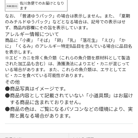
佐川急便でのお届けとなり
ます
なお、「普通ゆうパック」の場合は表示しません。また、「夏期
のみチルドゆうパック」などとなる場合は、記号での表示はせ
ず、商品内容欄にその旨を表示しています。
アレルギー情報について
商品に「小麦」「そば」「卵」「乳」「落花生」「えび」「か
に」「くるみ」のアレルギー特定8品目を含んでいる場合に品目名
を表示します。
※エビ・カニを除く魚介類（これらの魚介類を原材料として製造
された加工品も含む）は、漁獲漁法によりエビ・カニが混じって
いる場合があります。 また、これらの魚介類は、エサとしてエ
ビ・カニを食べている可能性があります。
その他
商品写真はイメージです。
商品内容として記載されていない「小道具類」はお届け
する商品に含まれておりません。
商品の色は、ご覧になるパソコンなどの環境により、実
際と異なる場合があります。